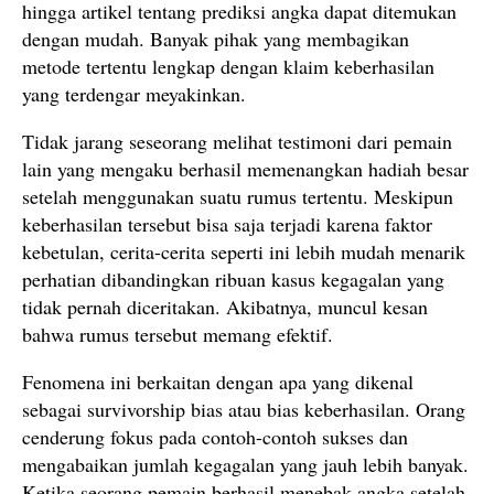
hingga artikel tentang prediksi angka dapat ditemukan
dengan mudah. Banyak pihak yang membagikan
metode tertentu lengkap dengan klaim keberhasilan
yang terdengar meyakinkan.
Tidak jarang seseorang melihat testimoni dari pemain
lain yang mengaku berhasil memenangkan hadiah besar
setelah menggunakan suatu rumus tertentu. Meskipun
keberhasilan tersebut bisa saja terjadi karena faktor
kebetulan, cerita-cerita seperti ini lebih mudah menarik
perhatian dibandingkan ribuan kasus kegagalan yang
tidak pernah diceritakan. Akibatnya, muncul kesan
bahwa rumus tersebut memang efektif.
Fenomena ini berkaitan dengan apa yang dikenal
sebagai survivorship bias atau bias keberhasilan. Orang
cenderung fokus pada contoh-contoh sukses dan
mengabaikan jumlah kegagalan yang jauh lebih banyak.
Ketika seorang pemain berhasil menebak angka setelah