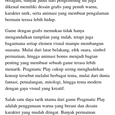
beragam, banyak judul dari pengembang ini juga
dikenal memiliki desain grafis yang penuh warna,
karakter unik, serta animasi yang membuat pengalaman
bermain terasa lebih hidup.
Game dengan grafis memukau tidak hanya
mengandalkan tampilan yang indah, tetapi juga
bagaimana setiap elemen visual mampu membangun
suasana. Mulai dari latar belakang, efek suara, simbol
permainan, hingga animasi bonus menjadi bagian
penting yang membuat sebuah game terasa lebih
menarik. Pragmatic Play cukup sering menghadirkan
konsep tersebut melalui berbagai tema, mulai dari dunia
fantasi, petualangan, mitologi, hingga tema modern
dengan gaya visual yang kreatif.
Salah satu daya tarik utama dari game Pragmatic Play
adalah penggunaan warna yang berani dan desain
karakter yang mudah diingat. Banyak permainan