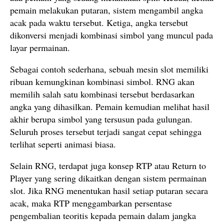
pemain melakukan putaran, sistem mengambil angka
acak pada waktu tersebut. Ketiga, angka tersebut
dikonversi menjadi kombinasi simbol yang muncul pada
layar permainan.
Sebagai contoh sederhana, sebuah mesin slot memiliki
ribuan kemungkinan kombinasi simbol. RNG akan
memilih salah satu kombinasi tersebut berdasarkan
angka yang dihasilkan. Pemain kemudian melihat hasil
akhir berupa simbol yang tersusun pada gulungan.
Seluruh proses tersebut terjadi sangat cepat sehingga
terlihat seperti animasi biasa.
Selain RNG, terdapat juga konsep RTP atau Return to
Player yang sering dikaitkan dengan sistem permainan
slot. Jika RNG menentukan hasil setiap putaran secara
acak, maka RTP menggambarkan persentase
pengembalian teoritis kepada pemain dalam jangka