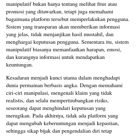
manipulatif bukan hanya tentang melihat fitur atau
promosi yang ditawarkan, tetapi juga memahami
bagaimana platform tersebut memperlakukan pengguna.
Sistem yang transparan akan memberikan informasi
yang jelas, tidak menjanjikan hasil mustahil, dan
menghargai keputusan pengguna. Sementara itu, sistem
manipulatif biasanya memanfaatkan harapan, emosi,
dan kurangnya informasi untuk mendapatkan
keuntungan.
Kesadaran menjadi kunci utama dalam menghadapi
dunia permainan berbasis angka. Dengan memahami
ciri-ciri manipulasi, mengenali klaim yang tidak
realistis, dan selalu mempertimbangkan risiko,
seseorang dapat menghindari keputusan yang
merugikan. Pada akhirnya, tidak ada platform yang
dapat mengubah keberuntungan menjadi kepastian,
sehingga sikap bijak dan pengendalian diri tetap