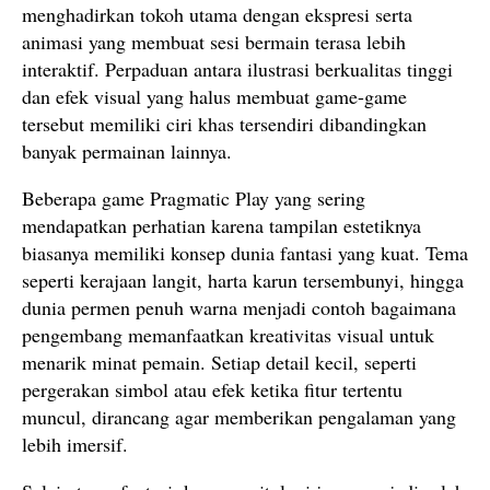
menghadirkan tokoh utama dengan ekspresi serta
animasi yang membuat sesi bermain terasa lebih
interaktif. Perpaduan antara ilustrasi berkualitas tinggi
dan efek visual yang halus membuat game-game
tersebut memiliki ciri khas tersendiri dibandingkan
banyak permainan lainnya.
Beberapa game Pragmatic Play yang sering
mendapatkan perhatian karena tampilan estetiknya
biasanya memiliki konsep dunia fantasi yang kuat. Tema
seperti kerajaan langit, harta karun tersembunyi, hingga
dunia permen penuh warna menjadi contoh bagaimana
pengembang memanfaatkan kreativitas visual untuk
menarik minat pemain. Setiap detail kecil, seperti
pergerakan simbol atau efek ketika fitur tertentu
muncul, dirancang agar memberikan pengalaman yang
lebih imersif.