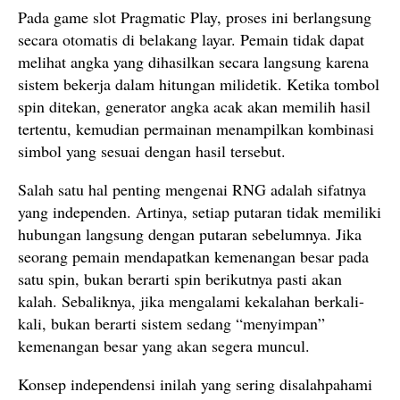
Pada game slot Pragmatic Play, proses ini berlangsung
secara otomatis di belakang layar. Pemain tidak dapat
melihat angka yang dihasilkan secara langsung karena
sistem bekerja dalam hitungan milidetik. Ketika tombol
spin ditekan, generator angka acak akan memilih hasil
tertentu, kemudian permainan menampilkan kombinasi
simbol yang sesuai dengan hasil tersebut.
Salah satu hal penting mengenai RNG adalah sifatnya
yang independen. Artinya, setiap putaran tidak memiliki
hubungan langsung dengan putaran sebelumnya. Jika
seorang pemain mendapatkan kemenangan besar pada
satu spin, bukan berarti spin berikutnya pasti akan
kalah. Sebaliknya, jika mengalami kekalahan berkali-
kali, bukan berarti sistem sedang “menyimpan”
kemenangan besar yang akan segera muncul.
Konsep independensi inilah yang sering disalahpahami