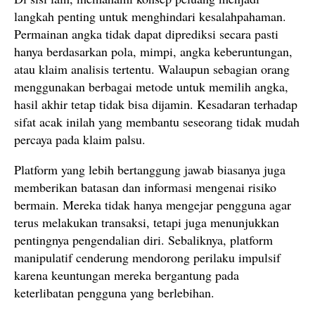
langkah penting untuk menghindari kesalahpahaman.
Permainan angka tidak dapat diprediksi secara pasti
hanya berdasarkan pola, mimpi, angka keberuntungan,
atau klaim analisis tertentu. Walaupun sebagian orang
menggunakan berbagai metode untuk memilih angka,
hasil akhir tetap tidak bisa dijamin. Kesadaran terhadap
sifat acak inilah yang membantu seseorang tidak mudah
percaya pada klaim palsu.
Platform yang lebih bertanggung jawab biasanya juga
memberikan batasan dan informasi mengenai risiko
bermain. Mereka tidak hanya mengejar pengguna agar
terus melakukan transaksi, tetapi juga menunjukkan
pentingnya pengendalian diri. Sebaliknya, platform
manipulatif cenderung mendorong perilaku impulsif
karena keuntungan mereka bergantung pada
keterlibatan pengguna yang berlebihan.