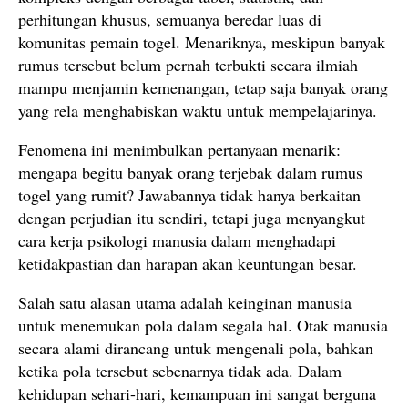
perhitungan khusus, semuanya beredar luas di
komunitas pemain togel. Menariknya, meskipun banyak
rumus tersebut belum pernah terbukti secara ilmiah
mampu menjamin kemenangan, tetap saja banyak orang
yang rela menghabiskan waktu untuk mempelajarinya.
Fenomena ini menimbulkan pertanyaan menarik:
mengapa begitu banyak orang terjebak dalam rumus
togel yang rumit? Jawabannya tidak hanya berkaitan
dengan perjudian itu sendiri, tetapi juga menyangkut
cara kerja psikologi manusia dalam menghadapi
ketidakpastian dan harapan akan keuntungan besar.
Salah satu alasan utama adalah keinginan manusia
untuk menemukan pola dalam segala hal. Otak manusia
secara alami dirancang untuk mengenali pola, bahkan
ketika pola tersebut sebenarnya tidak ada. Dalam
kehidupan sehari-hari, kemampuan ini sangat berguna