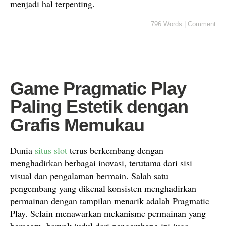
menjadi hal terpenting.
796 Words
|
Comment
Game Pragmatic Play
Paling Estetik dengan
Grafis Memukau
Dunia
situs slot
terus berkembang dengan
menghadirkan berbagai inovasi, terutama dari sisi
visual dan pengalaman bermain. Salah satu
pengembang yang dikenal konsisten menghadirkan
permainan dengan tampilan menarik adalah Pragmatic
Play. Selain menawarkan mekanisme permainan yang