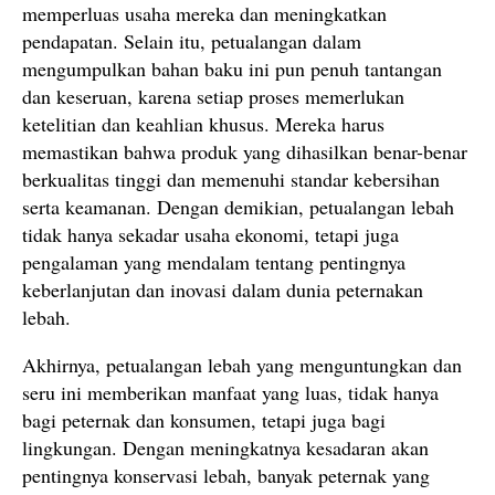
memperluas usaha mereka dan meningkatkan
pendapatan. Selain itu, petualangan dalam
mengumpulkan bahan baku ini pun penuh tantangan
dan keseruan, karena setiap proses memerlukan
ketelitian dan keahlian khusus. Mereka harus
memastikan bahwa produk yang dihasilkan benar-benar
berkualitas tinggi dan memenuhi standar kebersihan
serta keamanan. Dengan demikian, petualangan lebah
tidak hanya sekadar usaha ekonomi, tetapi juga
pengalaman yang mendalam tentang pentingnya
keberlanjutan dan inovasi dalam dunia peternakan
lebah.
Akhirnya, petualangan lebah yang menguntungkan dan
seru ini memberikan manfaat yang luas, tidak hanya
bagi peternak dan konsumen, tetapi juga bagi
lingkungan. Dengan meningkatnya kesadaran akan
pentingnya konservasi lebah, banyak peternak yang