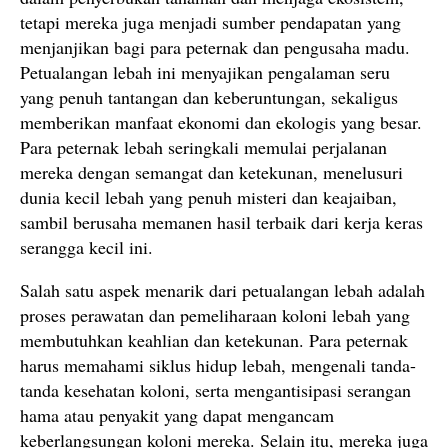
tetapi mereka juga menjadi sumber pendapatan yang
menjanjikan bagi para peternak dan pengusaha madu.
Petualangan lebah ini menyajikan pengalaman seru
yang penuh tantangan dan keberuntungan, sekaligus
memberikan manfaat ekonomi dan ekologis yang besar.
Para peternak lebah seringkali memulai perjalanan
mereka dengan semangat dan ketekunan, menelusuri
dunia kecil lebah yang penuh misteri dan keajaiban,
sambil berusaha memanen hasil terbaik dari kerja keras
serangga kecil ini.
Salah satu aspek menarik dari petualangan lebah adalah
proses perawatan dan pemeliharaan koloni lebah yang
membutuhkan keahlian dan ketekunan. Para peternak
harus memahami siklus hidup lebah, mengenali tanda-
tanda kesehatan koloni, serta mengantisipasi serangan
hama atau penyakit yang dapat mengancam
keberlangsungan koloni mereka. Selain itu, mereka juga