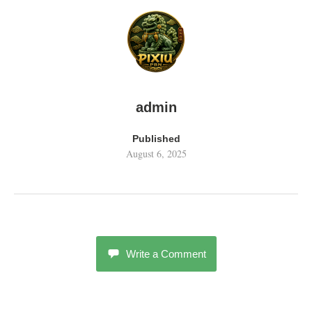
admin
Published
August 6, 2025
Write a Comment