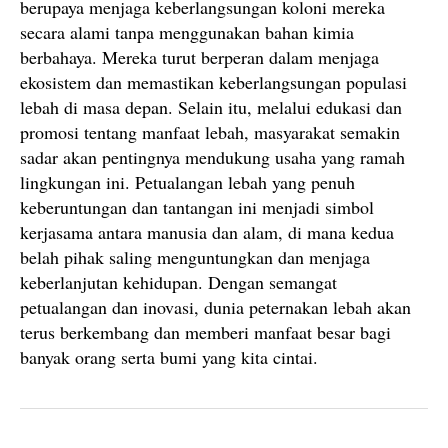
berupaya menjaga keberlangsungan koloni mereka
secara alami tanpa menggunakan bahan kimia
berbahaya. Mereka turut berperan dalam menjaga
ekosistem dan memastikan keberlangsungan populasi
lebah di masa depan. Selain itu, melalui edukasi dan
promosi tentang manfaat lebah, masyarakat semakin
sadar akan pentingnya mendukung usaha yang ramah
lingkungan ini. Petualangan lebah yang penuh
keberuntungan dan tantangan ini menjadi simbol
kerjasama antara manusia dan alam, di mana kedua
belah pihak saling menguntungkan dan menjaga
keberlanjutan kehidupan. Dengan semangat
petualangan dan inovasi, dunia peternakan lebah akan
terus berkembang dan memberi manfaat besar bagi
banyak orang serta bumi yang kita cintai.