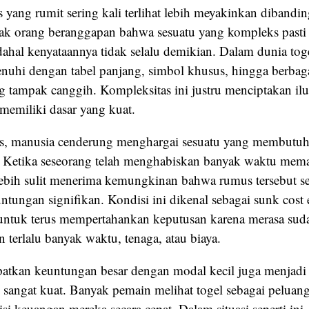
s yang rumit sering kali terlihat lebih meyakinkan diband
ak orang beranggapan bahwa sesuatu yang kompleks pasti 
dahal kenyataannya tidak selalu demikian. Dalam dunia tog
nuhi dengan tabel panjang, simbol khusus, hingga berbag
g tampak canggih. Kompleksitas ini justru menciptakan il
memiliki dasar yang kuat.
is, manusia cenderung menghargai sesuatu yang membutuh
i. Ketika seseorang telah menghabiskan banyak waktu me
ebih sulit menerima kemungkinan bahwa rumus tersebut se
ungan signifikan. Kondisi ini dikenal sebagai sunk cost ef
ntuk terus mempertahankan keputusan karena merasa sud
 terlalu banyak waktu, tenaga, atau biaya.
tkan keuntungan besar dengan modal kecil juga menjadi 
sangat kuat. Banyak pemain melihat togel sebagai peluan
 keuangan mereka secara cepat. Dalam situasi seperti ini,