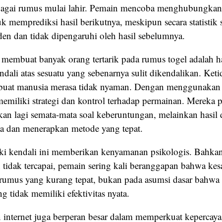
rbagai rumus mulai lahir. Pemain mencoba menghubungkan 
 memprediksi hasil berikutnya, meskipun secara statistik 
den dan tidak dipengaruhi oleh hasil sebelumnya.
g membuat banyak orang tertarik pada rumus togel adalah 
ali atas sesuatu yang sebenarnya sulit dikendalikan. Keti
buat manusia merasa tidak nyaman. Dengan menggunakan 
emiliki strategi dan kontrol terhadap permainan. Mereka 
n lagi semata-mata soal keberuntungan, melainkan hasil
ta dan menerapkan metode yang tepat.
ki kendali ini memberikan kenyamanan psikologis. Bahkan 
tidak tercapai, pemain sering kali beranggapan bahwa kesa
rumus yang kurang tepat, bukan pada asumsi dasar bahwa 
tidak memiliki efektivitas nyata.
n internet juga berperan besar dalam memperkuat kepercaya