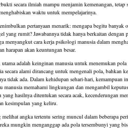
rbukti secara ilmiah mampu menjamin kemenangan, tetap s
 menghabiskan waktu untuk mempelajarinya.
nimbulkan pertanyaan menarik: mengapa begitu banyak o
el yang rumit? Jawabannya tidak hanya berkaitan dengan p
 juga menyangkut cara kerja psikologi manusia dalam mengh
dan harapan akan keuntungan besar.
an utama adalah keinginan manusia untuk menemukan pola 
ia secara alami dirancang untuk mengenali pola, bahkan ke
rnya tidak ada. Dalam kehidupan sehari-hari, kemampuan in
u manusia memahami lingkungan dan mengambil keputu
 yang hasilnya ditentukan secara acak, kecenderungan men
n kesimpulan yang keliru.
g melihat angka tertentu sering muncul dalam beberapa per
reka mungkin menganggap ada pola tersembunyi yang bis