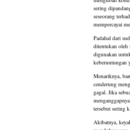
sering dipandan
seseorang terha
mempercayai met
Padahal dari su
ditentukan oleh
digunakan untuk
keberuntungan ya
Menariknya, ban
cenderung mengi
gagal. Jika seb
menganggapnya s
tersebut sering 
Akibatnya, keya