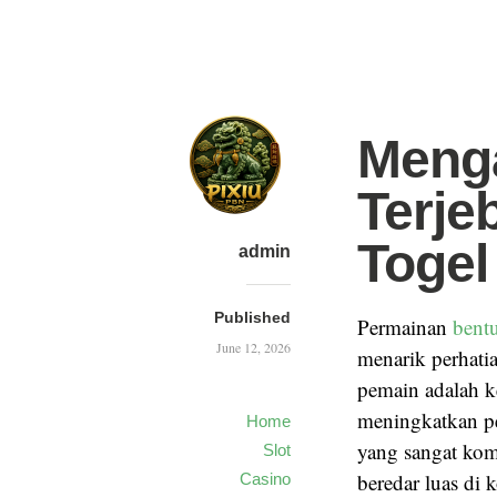
Meng
Terje
Togel
admin
Published
Permainan
bent
June 12, 2026
menarik perhati
pemain adalah k
meningkatkan p
Home
yang sangat kom
Slot
beredar luas di
Casino