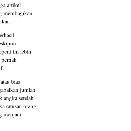
ga artikel
ang membagikan
nkan.
erhasil
eskipun
eperti ini lebih
 pernah
f.
atau bias
gabaikan jumlah
k angka setelah
ka ratusan orang
g menjadi