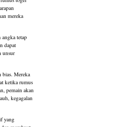
harapan
inan mereka
 angka tetap
an dapat
n unsur
 bias. Mereka
at ketika rumus
an, pemain akan
jauh, kegagalan
if yang