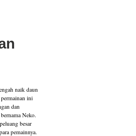
nan
tengah naik daun
 permainan ini
ngan dan
h bernama Neko.
peluang besar
para pemainnya.