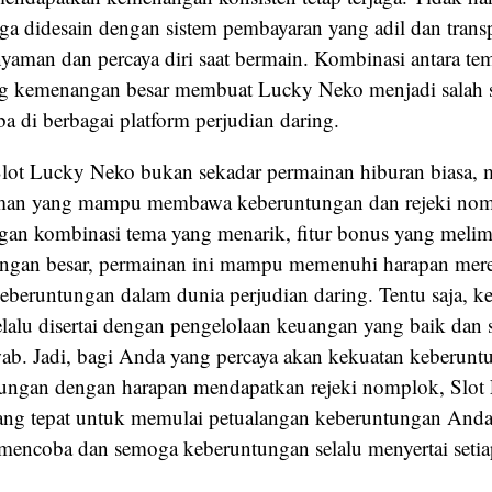
uga didesain dengan sistem pembayaran yang adil dan trans
yaman dan percaya diri saat bermain. Kombinasi antara te
g kemenangan besar membuat Lucky Neko menjadi salah s
a di berbagai platform perjudian daring.
Slot Lucky Neko bukan sekadar permainan hiburan biasa, 
man yang mampu membawa keberuntungan dan rejeki nomp
an kombinasi tema yang menarik, fitur bonus yang meli
ngan besar, permainan ini mampu memenuhi harapan mer
beruntungan dalam dunia perjudian daring. Tentu saja, k
elalu disertai dengan pengelolaan keuangan yang baik dan 
ab. Jadi, bagi Anda yang percaya akan kekuatan keberunt
ungan dengan harapan mendapatkan rejeki nomplok, Slot
yang tepat untuk memulai petualangan keberuntungan Anda 
 mencoba dan semoga keberuntungan selalu menyertai seti