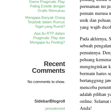
Game Pragmatic Play
permainan ini j
Paling Estetik dengan
Grafis Memukau
pemain merasa n
Mengapa Banyak Orang
unik dan peluan
Terjebak dalam Rumus
yang wajib dicob
Togel yang Rumit?
Apa Itu RTP dalam
Pada akhirnya, 
Pragmatic Play dan
Mengapa Itu Penting?
sebuah pengala
pemainnya. Deng
peluang kemena
Recent
menginginkan ke
Comments
bermain harus s
bertanggung jaw
No comments to show.
mencoba perunt
adalah pilihan 
online. Selamat
Sidebar/Blogroll
Anda!
presidenslot