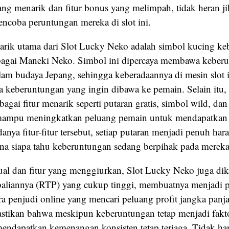
ang menarik dan fitur bonus yang melimpah, tidak heran j
encoba peruntungan mereka di slot ini.
 tarik utama dari Slot Lucky Neko adalah simbol kucing k
bagai Maneki Neko. Simbol ini dipercaya membawa keber
m budaya Jepang, sehingga keberadaannya di mesin slot 
 keberuntungan yang ingin dibawa ke pemain. Selain itu, 
gai fitur menarik seperti putaran gratis, simbol wild, dan 
 mampu meningkatkan peluang pemain untuk mendapatka
anya fitur-fitur tersebut, setiap putaran menjadi penuh har
na siapa tahu keberuntungan sedang berpihak pada mereka s
sual dan fitur yang menggiurkan, Slot Lucky Neko juga dik
aliannya (RTP) yang cukup tinggi, membuatnya menjadi p
ra penjudi online yang mencari peluang profit jangka pan
stikan bahwa meskipun keberuntungan tetap menjadi fakt
endapatkan kemenangan konsisten tetap terjaga. Tidak han