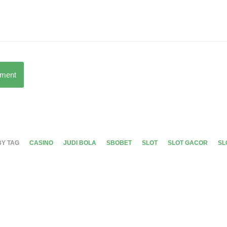
mment
BY TAG
CASINO
JUDI BOLA
SBOBET
SLOT
SLOT GACOR
SL