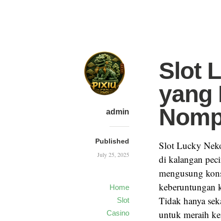
Slot 
yang
Nomp
admin
Published
Slot Lucky Neko
July 25, 2025
di kalangan pec
mengusung konse
keberuntungan k
Home
Tidak hanya sek
Slot
untuk meraih ke
Casino