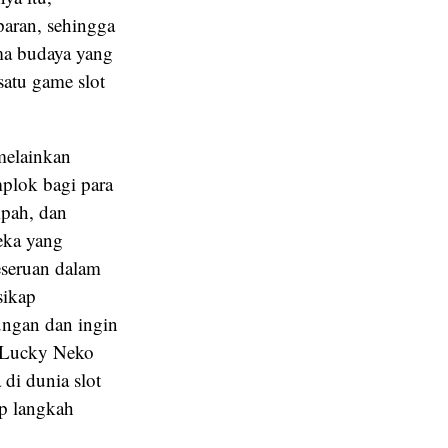
paran, sehingga
ma budaya yang
atu game slot
melainkan
lok bagi para
mpah, dan
eka yang
eseruan dalam
sikap
ungan dan ingin
 Lucky Neko
di dunia slot
ap langkah