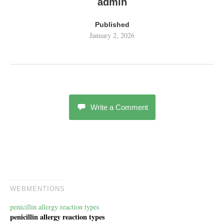
admin
Published
January 2, 2026
Write a Comment
WEBMENTIONS
penicillin allergy reaction types
penicillin allergy reaction types