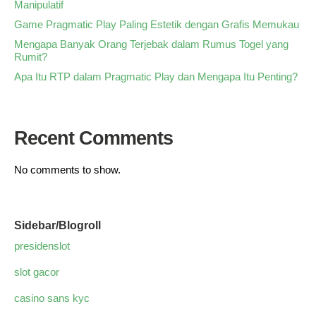
Manipulatif
Game Pragmatic Play Paling Estetik dengan Grafis Memukau
Mengapa Banyak Orang Terjebak dalam Rumus Togel yang
Rumit?
Apa Itu RTP dalam Pragmatic Play dan Mengapa Itu Penting?
Recent Comments
No comments to show.
Sidebar/Blogroll
presidenslot
slot gacor
casino sans kyc