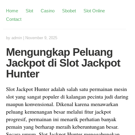
Home
Slot
Casino
Sbobet
Slot Online
Contact
by
admin
|
November 9, 2025
Mengungkap Peluang
Jackpot di Slot Jackpot
Hunter
Slot Jackpot Hunter adalah salah satu permainan mesin
slot yang sangat populer di kalangan pecinta judi daring
maupun konvensional. Dikenal karena menawarkan
peluang kemenangan besar melalui fitur jackpot
progresif, permainan ini menarik perhatian banyak
pemain yang berharap meraih keberuntungan besar.
Secara umum, Slot Jackpot Hunter menggabungkan