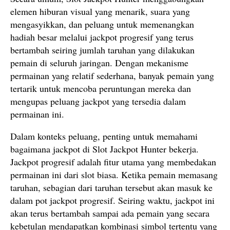
elemen hiburan visual yang menarik, suara yang
mengasyikkan, dan peluang untuk memenangkan
hadiah besar melalui jackpot progresif yang terus
bertambah seiring jumlah taruhan yang dilakukan
pemain di seluruh jaringan. Dengan mekanisme
permainan yang relatif sederhana, banyak pemain yang
tertarik untuk mencoba peruntungan mereka dan
mengupas peluang jackpot yang tersedia dalam
permainan ini.
Dalam konteks peluang, penting untuk memahami
bagaimana jackpot di Slot Jackpot Hunter bekerja.
Jackpot progresif adalah fitur utama yang membedakan
permainan ini dari slot biasa. Ketika pemain memasang
taruhan, sebagian dari taruhan tersebut akan masuk ke
dalam pot jackpot progresif. Seiring waktu, jackpot ini
akan terus bertambah sampai ada pemain yang secara
kebetulan mendapatkan kombinasi simbol tertentu yang