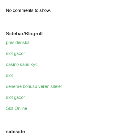
No comments to show.
Sidebar/Blogroll
presidenslot
slot gacor
casino sans kyc
slot
deneme bonusu veren siteler
slot gacor
Slot Online
sideside