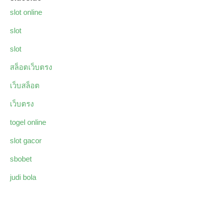
slot online
slot
slot
สล็อตเว็บตรง
เว็บสล็อต
เว็บตรง
togel online
slot gacor
sbobet
judi bola