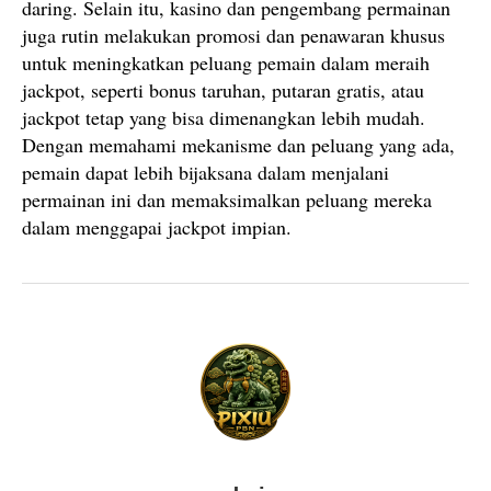
daring. Selain itu, kasino dan pengembang permainan
juga rutin melakukan promosi dan penawaran khusus
untuk meningkatkan peluang pemain dalam meraih
jackpot, seperti bonus taruhan, putaran gratis, atau
jackpot tetap yang bisa dimenangkan lebih mudah.
Dengan memahami mekanisme dan peluang yang ada,
pemain dapat lebih bijaksana dalam menjalani
permainan ini dan memaksimalkan peluang mereka
dalam menggapai jackpot impian.