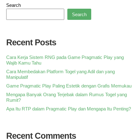
Search
Search
Recent Posts
Cara Kerja Sistem RNG pada Game Pragmatic Play yang
Wajib Kamu Tahu
Cara Membedakan Platform Togel yang Adil dan yang
Manipulatif
Game Pragmatic Play Paling Estetik dengan Grafis Memukau
Mengapa Banyak Orang Terjebak dalam Rumus Togel yang
Rumit?
Apa Itu RTP dalam Pragmatic Play dan Mengapa Itu Penting?
Recent Comments