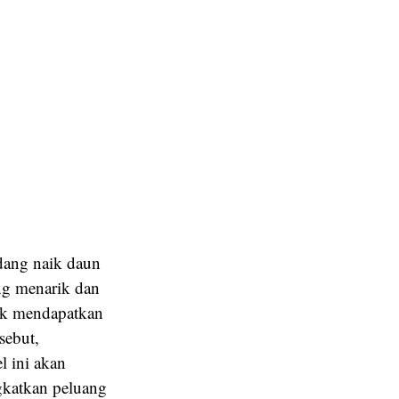
edang naik daun
ng menarik dan
uk mendapatkan
sebut,
l ini akan
gkatkan peluang