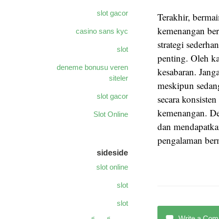
slot gacor
Terakhir, berma
kemenangan berli
casino sans kyc
strategi sederha
slot
penting. Oleh k
deneme bonusu veren
kesabaran. Janga
siteler
meskipun sedang
slot gacor
secara konsist
kemenangan. De
Slot Online
dan mendapatkan
pengalaman berm
sideside
slot online
slot
slot
Write a Co