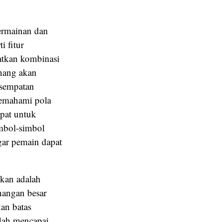
ermainan dan
i fitur
tkan kombinasi
nang akan
esempatan
emahami pola
epat untuk
imbol-simbol
agar pemain dapat
pkan adalah
nangan besar
an batas
dah mencapai