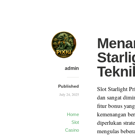
Menan
Starl
Tekni
admin
Published
Slot Starlight P
July 24, 2025
dan sangat dimi
fitur bonus yan
kemenangan berl
Home
diperlukan strat
Slot
mengulas beber
Casino