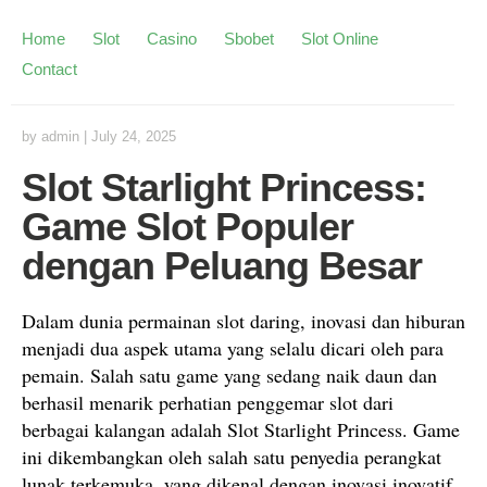
Home
Slot
Casino
Sbobet
Slot Online
Contact
by
admin
|
July 24, 2025
Slot Starlight Princess:
Game Slot Populer
dengan Peluang Besar
Dalam dunia permainan slot daring, inovasi dan hiburan
menjadi dua aspek utama yang selalu dicari oleh para
pemain. Salah satu game yang sedang naik daun dan
berhasil menarik perhatian penggemar slot dari
berbagai kalangan adalah Slot Starlight Princess. Game
ini dikembangkan oleh salah satu penyedia perangkat
lunak terkemuka, yang dikenal dengan inovasi inovatif