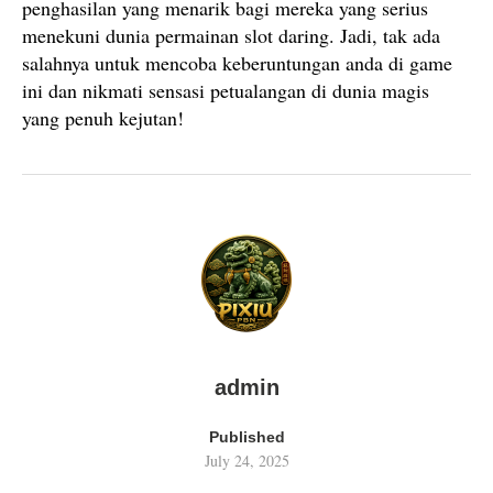
penghasilan yang menarik bagi mereka yang serius
menekuni dunia permainan slot daring. Jadi, tak ada
salahnya untuk mencoba keberuntungan anda di game
ini dan nikmati sensasi petualangan di dunia magis
yang penuh kejutan!
admin
Published
July 24, 2025