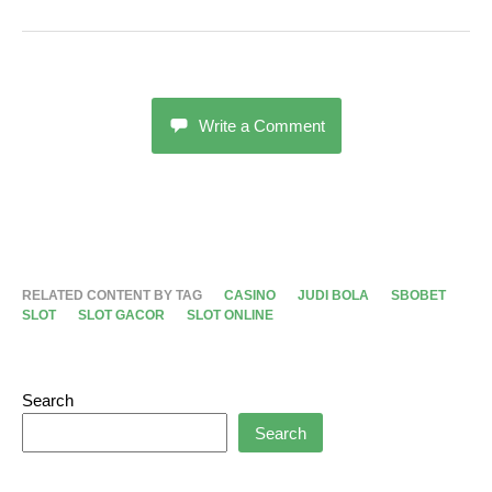
Write a Comment
RELATED CONTENT BY TAG
CASINO
JUDI BOLA
SBOBET
SLOT
SLOT GACOR
SLOT ONLINE
Search
Search