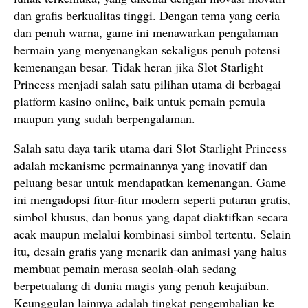
dan grafis berkualitas tinggi. Dengan tema yang ceria
dan penuh warna, game ini menawarkan pengalaman
bermain yang menyenangkan sekaligus penuh potensi
kemenangan besar. Tidak heran jika Slot Starlight
Princess menjadi salah satu pilihan utama di berbagai
platform kasino online, baik untuk pemain pemula
maupun yang sudah berpengalaman.
Salah satu daya tarik utama dari Slot Starlight Princess
adalah mekanisme permainannya yang inovatif dan
peluang besar untuk mendapatkan kemenangan. Game
ini mengadopsi fitur-fitur modern seperti putaran gratis,
simbol khusus, dan bonus yang dapat diaktifkan secara
acak maupun melalui kombinasi simbol tertentu. Selain
itu, desain grafis yang menarik dan animasi yang halus
membuat pemain merasa seolah-olah sedang
berpetualang di dunia magis yang penuh keajaiban.
Keunggulan lainnya adalah tingkat pengembalian ke