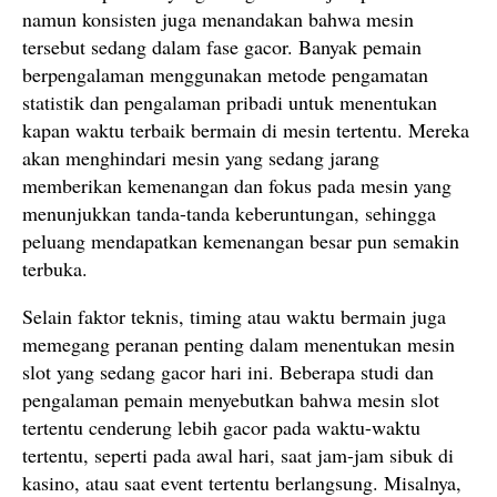
namun konsisten juga menandakan bahwa mesin
tersebut sedang dalam fase gacor. Banyak pemain
berpengalaman menggunakan metode pengamatan
statistik dan pengalaman pribadi untuk menentukan
kapan waktu terbaik bermain di mesin tertentu. Mereka
akan menghindari mesin yang sedang jarang
memberikan kemenangan dan fokus pada mesin yang
menunjukkan tanda-tanda keberuntungan, sehingga
peluang mendapatkan kemenangan besar pun semakin
terbuka.
Selain faktor teknis, timing atau waktu bermain juga
memegang peranan penting dalam menentukan mesin
slot yang sedang gacor hari ini. Beberapa studi dan
pengalaman pemain menyebutkan bahwa mesin slot
tertentu cenderung lebih gacor pada waktu-waktu
tertentu, seperti pada awal hari, saat jam-jam sibuk di
kasino, atau saat event tertentu berlangsung. Misalnya,