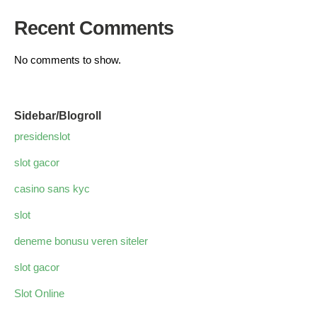
Recent Comments
No comments to show.
Sidebar/Blogroll
presidenslot
slot gacor
casino sans kyc
slot
deneme bonusu veren siteler
slot gacor
Slot Online