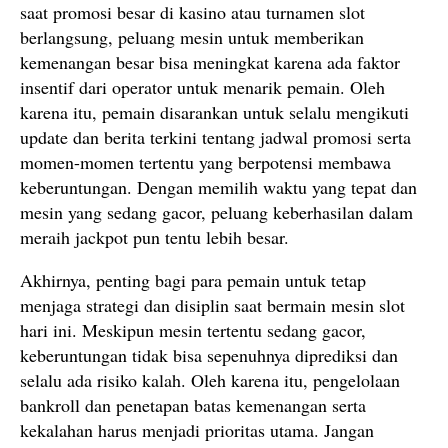
saat promosi besar di kasino atau turnamen slot
berlangsung, peluang mesin untuk memberikan
kemenangan besar bisa meningkat karena ada faktor
insentif dari operator untuk menarik pemain. Oleh
karena itu, pemain disarankan untuk selalu mengikuti
update dan berita terkini tentang jadwal promosi serta
momen-momen tertentu yang berpotensi membawa
keberuntungan. Dengan memilih waktu yang tepat dan
mesin yang sedang gacor, peluang keberhasilan dalam
meraih jackpot pun tentu lebih besar.
Akhirnya, penting bagi para pemain untuk tetap
menjaga strategi dan disiplin saat bermain mesin slot
hari ini. Meskipun mesin tertentu sedang gacor,
keberuntungan tidak bisa sepenuhnya diprediksi dan
selalu ada risiko kalah. Oleh karena itu, pengelolaan
bankroll dan penetapan batas kemenangan serta
kekalahan harus menjadi prioritas utama. Jangan