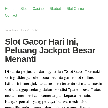
Home
Slot
Casino
Sbobet
Slot Online
Contact
by
admin
|
July 23, 2025
Slot Gacor Hari Ini,
Peluang Jackpot Besar
Menanti
Di dunia perjudian daring, istilah “Slot Gacor” semakin
sering didengar oleh para pecinta game slot online.
Istilah ini merujuk pada momen tertentu di mana mesin
slot dianggap sedang dalam kondisi “panen besar” atau
mudah memberikan kemenangan kepada pemain.
Banyak pemain yang percaya bahwa mesin slot
memiliki pola tertentu dan waktu tertentu di mana