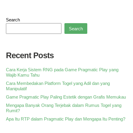
Search
Search
Recent Posts
Cara Kerja Sistem RNG pada Game Pragmatic Play yang
Wajib Kamu Tahu
Cara Membedakan Platform Togel yang Adil dan yang
Manipulatif
Game Pragmatic Play Paling Estetik dengan Grafis Memukau
Mengapa Banyak Orang Terjebak dalam Rumus Togel yang
Rumit?
Apa Itu RTP dalam Pragmatic Play dan Mengapa Itu Penting?