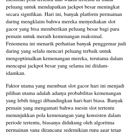
peluang untuk mendapatkan jackpot besar meningkat
secara signifikan. Hari ini, banyak platform permainan
daring mengklaim bahwa mereka menyediakan slot
gacor yang bisa memberikan peluang besar bagi para
pemain untuk meraih kemenangan maksimal.
Fenomena ini menarik perhatian banyak penggemar judi
daring yang selalu mencari peluang terbaik untuk
mengoptimalkan kemenangan mereka, terutama dalam
mencapai jackpot besar yang selama ini diidam-
idamkan.
Faktor utama yang membuat slot gacor hari ini menjadi
pilihan utama adalah adanya probabilitas kemenangan
yang lebih tinggi dibandingkan hari-hari biasa. Banyak
pemain yang mengamati bahwa mesin slot tertentu
menunjukkan pola kemenangan yang konsisten dalam
periode tertentu, biasanya didukung oleh algoritma
permainan yang dirancang sedemikian rupa agar tetap