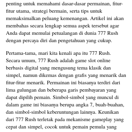
penting untuk memahami dasar-dasar permainan, fitur-
fitur utama, strategi bermain, serta tips untuk
memaksimalkan peluang kemenangan. Artikel ini akan
membahas secara lengkap semua aspek tersebut agar
Anda dapat memulai petualangan di dunia 777 Rush
dengan percaya diri dan pengetahuan yang cukup.
Pertama-tama, mari kita kenali apa itu 777 Rush.
Secara umum, 777 Rush adalah game slot online
berbasis digital yang mengusung tema klasik dan
simpel, namun dikemas dengan grafis yang menarik dan
fitur-fitur menarik. Permainan ini biasanya terdiri dari
lima gulungan dan beberapa garis pembayaran yang
dapat dipilih pemain. Simbol-simbol yang muncul di
dalam game ini biasanya berupa angka 7, buah-buahan,
dan simbol-simbol keberuntungan lainnya. Keunikan
dari 777 Rush terletak pada mekanisme gameplay yang
cepat dan simpel, cocok untuk pemain pemula yang