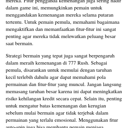
mereka. Fitur pengganda kemenangan juga sering hadir
dalam game ini, memungkinkan pemain untuk
menggandakan kemenangan mereka selama putaran
tertentu. Untuk pemain pemula, memahami bagaimana
mengaktifkan dan memanfaatkan fitur-fitur ini sangat
penting agar mereka tidak melewatkan peluang besar
saat bermain.
Strategi bermain yang tepat juga sangat berpengaruh
dalam meraih kemenangan di 777 Rush. Sebagai
pemula, disarankan untuk memulai dengan taruhan
kecil terlebih dahulu agar dapat memahami pola
permainan dan fitur-fitur yang muncul. Jangan langsung
memasang taruhan besar karena ini dapat meningkatkan
risiko kehilangan kredit secara cepat. Selain itu, penting
untuk mengatur batas kemenangan dan kerugian
sebelum mulai bermain agar tidak terjebak dalam
permainan yang terlalu emosional. Menggunakan fitur
auto-spin juga bisa membantu pemain menjaga