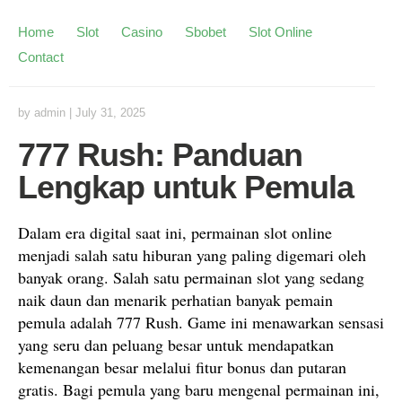
Home
Slot
Casino
Sbobet
Slot Online
Contact
by
admin
|
July 31, 2025
777 Rush: Panduan
Lengkap untuk Pemula
Dalam era digital saat ini, permainan slot online
menjadi salah satu hiburan yang paling digemari oleh
banyak orang. Salah satu permainan slot yang sedang
naik daun dan menarik perhatian banyak pemain
pemula adalah 777 Rush. Game ini menawarkan sensasi
yang seru dan peluang besar untuk mendapatkan
kemenangan besar melalui fitur bonus dan putaran
gratis. Bagi pemula yang baru mengenal permainan ini,