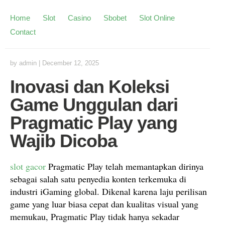
Home
Slot
Casino
Sbobet
Slot Online
Contact
by
admin
|
December 12, 2025
Inovasi dan Koleksi
Game Unggulan dari
Pragmatic Play yang
Wajib Dicoba
slot gacor
Pragmatic Play telah memantapkan dirinya
sebagai salah satu penyedia konten terkemuka di
industri iGaming global. Dikenal karena laju perilisan
game yang luar biasa cepat dan kualitas visual yang
memukau, Pragmatic Play tidak hanya sekadar