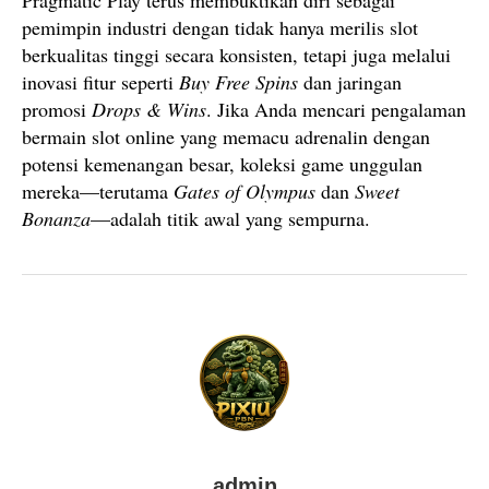
Pragmatic Play terus membuktikan diri sebagai
pemimpin industri dengan tidak hanya merilis slot
berkualitas tinggi secara konsisten, tetapi juga melalui
inovasi fitur seperti
Buy Free Spins
dan jaringan
promosi
Drops & Wins
. Jika Anda mencari pengalaman
bermain slot online yang memacu adrenalin dengan
potensi kemenangan besar, koleksi game unggulan
mereka—terutama
Gates of Olympus
dan
Sweet
Bonanza
—adalah titik awal yang sempurna.
admin