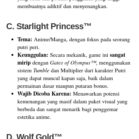
membuatnya adiktif dan menyenangkan.
C. Starlight Princess™
Tema:
Anime/Manga, dengan fokus pada seorang
putri peri.
Keunggulan:
sangat
Secara mekanik, game ini
mirip
dengan
Gates of Olympus™
, menggunakan
sistem
Tumble
dan Multiplier dari karakter Putri
yang dapat muncul kapan saja, baik dalam
permainan dasar maupun putaran bonus.
Wajib Dicoba Karena:
Menawarkan potensi
kemenangan yang masif dalam paket visual yang
berbeda dan sangat menarik bagi penggemar
estetika anime.
D. Wolf Gold™