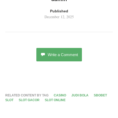
Published
December 12, 2025
Write a Comment
RELATED CONTENT BY TAG
CASINO
JUDI BOLA
SBOBET
SLOT
SLOT GACOR
SLOT ONLINE