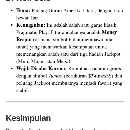
Tema:
Padang Gurun Amerika Utara, dengan ikon
hewan liar.
Keunggulan:
Ini adalah salah satu game klasik
Money
Pragmatic Play. Fitur andalannya adalah
Respin
(di mana simbol bulan membawa nilai
tunai) yang menawarkan kesempatan untuk
memenangkan salah satu dari tiga hadiah Jackpot
(Mini, Major, atau Mega).
Wajib Dicoba Karena:
Kombinasi putaran gratis
dengan simbol
Jumbo
(berukuran $3\times3$) dan
peluang Jackpot membuatnya menjadi favorit yang
stabil.
Kesimpulan