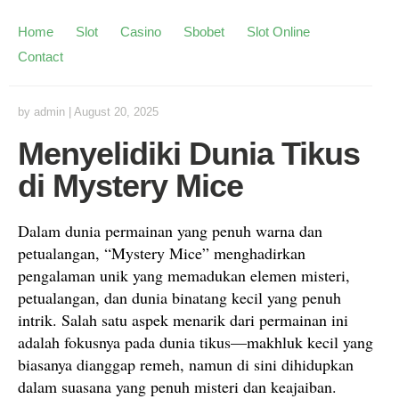
Home
Slot
Casino
Sbobet
Slot Online
Contact
by
admin
|
August 20, 2025
Menyelidiki Dunia Tikus
di Mystery Mice
Dalam dunia permainan yang penuh warna dan
petualangan, “Mystery Mice” menghadirkan
pengalaman unik yang memadukan elemen misteri,
petualangan, dan dunia binatang kecil yang penuh
intrik. Salah satu aspek menarik dari permainan ini
adalah fokusnya pada dunia tikus—makhluk kecil yang
biasanya dianggap remeh, namun di sini dihidupkan
dalam suasana yang penuh misteri dan keajaiban.