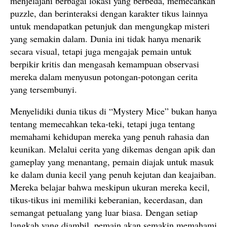
menjelajahi berbagai lokasi yang berbeda, memecahkan
puzzle, dan berinteraksi dengan karakter tikus lainnya
untuk mendapatkan petunjuk dan mengungkap misteri
yang semakin dalam. Dunia ini tidak hanya menarik
secara visual, tetapi juga mengajak pemain untuk
berpikir kritis dan mengasah kemampuan observasi
mereka dalam menyusun potongan-potongan cerita
yang tersembunyi.
Menyelidiki dunia tikus di “Mystery Mice” bukan hanya
tentang memecahkan teka-teki, tetapi juga tentang
memahami kehidupan mereka yang penuh rahasia dan
keunikan. Melalui cerita yang dikemas dengan apik dan
gameplay yang menantang, pemain diajak untuk masuk
ke dalam dunia kecil yang penuh kejutan dan keajaiban.
Mereka belajar bahwa meskipun ukuran mereka kecil,
tikus-tikus ini memiliki keberanian, kecerdasan, dan
semangat petualang yang luar biasa. Dengan setiap
langkah yang diambil, pemain akan semakin memahami