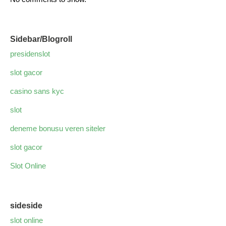
Sidebar/Blogroll
presidenslot
slot gacor
casino sans kyc
slot
deneme bonusu veren siteler
slot gacor
Slot Online
sideside
slot online