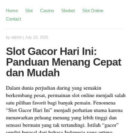
Home
Slot
Casino
Sbobet
Slot Online
Contact
by
admin
|
July 23, 2025
Slot Gacor Hari Ini:
Panduan Menang Cepat
dan Mudah
Dalam dunia perjudian daring yang semakin
berkembang pesat, permainan slot online menjadi salah
satu pilihan favorit bagi banyak pemain. Fenomena
“Slot Gacor Hari Ini” menjadi perhatian utama karena
menawarkan peluang menang yang lebih tinggi dan
sensasi bermain yang tak tertandingi. Istilah “gacor”
sendiri berasal dari bahasa Indonesia yang artinya