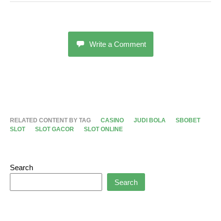
Write a Comment
RELATED CONTENT BY TAG
CASINO
JUDI BOLA
SBOBET
SLOT
SLOT GACOR
SLOT ONLINE
Search
Search