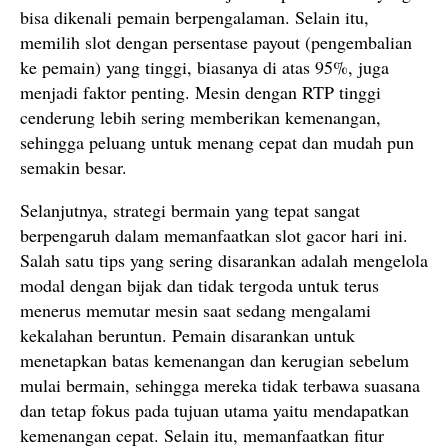
bisa dikenali pemain berpengalaman. Selain itu,
memilih slot dengan persentase payout (pengembalian
ke pemain) yang tinggi, biasanya di atas 95%, juga
menjadi faktor penting. Mesin dengan RTP tinggi
cenderung lebih sering memberikan kemenangan,
sehingga peluang untuk menang cepat dan mudah pun
semakin besar.
Selanjutnya, strategi bermain yang tepat sangat
berpengaruh dalam memanfaatkan slot gacor hari ini.
Salah satu tips yang sering disarankan adalah mengelola
modal dengan bijak dan tidak tergoda untuk terus
menerus memutar mesin saat sedang mengalami
kekalahan beruntun. Pemain disarankan untuk
menetapkan batas kemenangan dan kerugian sebelum
mulai bermain, sehingga mereka tidak terbawa suasana
dan tetap fokus pada tujuan utama yaitu mendapatkan
kemenangan cepat. Selain itu, memanfaatkan fitur