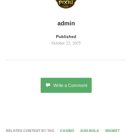
admin
Published
October 22, 2025
Write a Comment
RELATED CONTENT BY TAG
CASINO
JUDI BOLA
SBOBET