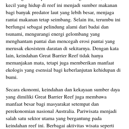
kecil yang hidup di reef ini menjadi sumber makanan
bagi banyak predator laut yang lebih besar, menjaga
rantai makanan tetap seimbang. Selain itu, terumbu ini
berfungsi sebagai pelindung alami dari badai dan
tsunami, mengurangi energi gelombang yang
menghantam pantai dan mencegah erosi pantai yang
merusak ekosistem daratan di sekitarnya. Dengan kata
lain, keindahan Great Barrier Reef tidak hanya
memanjakan mata, tetapi juga memberikan manfaat
ekologis yang esensial bagi keberlanjutan kehidupan di
bumi.
Secara ekonomi, keindahan dan kekayaan sumber daya
yang dimiliki Great Barrier Reef juga membawa
manfaat besar bagi masyarakat setempat dan
perekonomian nasional Australia. Pariwisata menjadi
salah satu sektor utama yang bergantung pada
keindahan reef ini. Berbagai aktivitas wisata seperti