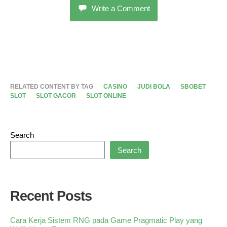
Write a Comment
RELATED CONTENT BY TAG
CASINO
JUDI BOLA
SBOBET
SLOT
SLOT GACOR
SLOT ONLINE
Search
Search
Recent Posts
Cara Kerja Sistem RNG pada Game Pragmatic Play yang