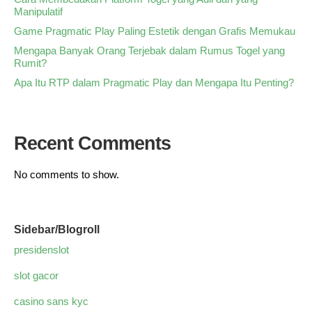
Manipulatif
Game Pragmatic Play Paling Estetik dengan Grafis Memukau
Mengapa Banyak Orang Terjebak dalam Rumus Togel yang
Rumit?
Apa Itu RTP dalam Pragmatic Play dan Mengapa Itu Penting?
Recent Comments
No comments to show.
Sidebar/Blogroll
presidenslot
slot gacor
casino sans kyc