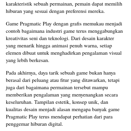
karakteristik sebuah permainan, pemain dapat memilih
hiburan yang sesuai dengan preferensi mereka.
Game Pragmatic Play dengan grafis memukau menjadi
contoh bagaimana industri game terus menggabungkan
kreativitas seni dan teknologi. Dari desain karakter
yang menarik hingga animasi penuh warna, setiap
elemen dibuat untuk menghadirkan pengalaman visual
yang lebih berkesan.
Pada akhirnya, daya tarik sebuah game bukan hanya
berasal dari peluang atau fitur yang ditawarkan, tetapi
juga dari bagaimana permainan tersebut mampu
memberikan pengalaman yang menyenangkan secara
keseluruhan. Tampilan estetik, konsep unik, dan
kualitas desain menjadi alasan mengapa banyak game
Pragmatic Play terus mendapat perhatian dari para
penggemar hiburan digital.