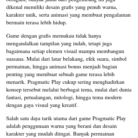
dikenal memiliki desain grafis yang penuh warna,
karakter unik, serta animasi yang membuat pengalaman
bermain terasa lebih hidup.
Game dengan grafis memukau tidak hanya
mengandalkan tampilan yang indah, tetapi juga
bagaimana setiap elemen visual mampu membangun
suasana. Mulai dari latar belakang, efek suara, simbol
permainan, hingga animasi bonus menjadi bagian
penting yang membuat sebuah game terasa lebih
menarik. Pragmatic Play cukup sering menghadirkan
konsep tersebut melalui berbagai tema, mulai dari dunia
fantasi, petualangan, mitologi, hingga tema modern
dengan gaya visual yang kreatif.
Salah satu daya tarik utama dari game Pragmatic Play
adalah penggunaan warna yang berani dan desain
karakter yang mudah diingat. Banyak permainan