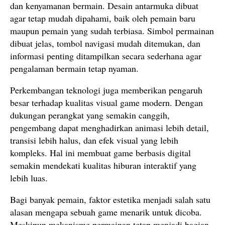
dan kenyamanan bermain. Desain antarmuka dibuat
agar tetap mudah dipahami, baik oleh pemain baru
maupun pemain yang sudah terbiasa. Simbol permainan
dibuat jelas, tombol navigasi mudah ditemukan, dan
informasi penting ditampilkan secara sederhana agar
pengalaman bermain tetap nyaman.
Perkembangan teknologi juga memberikan pengaruh
besar terhadap kualitas visual game modern. Dengan
dukungan perangkat yang semakin canggih,
pengembang dapat menghadirkan animasi lebih detail,
transisi lebih halus, dan efek visual yang lebih
kompleks. Hal ini membuat game berbasis digital
semakin mendekati kualitas hiburan interaktif yang
lebih luas.
Bagi banyak pemain, faktor estetika menjadi salah satu
alasan mengapa sebuah game menarik untuk dicoba.
Meskipun mekanisme permainan tetap menjadi bagian